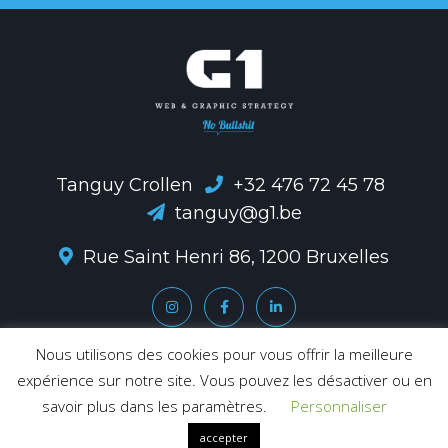
Tanguy Crollen
+32 476 72 45 78
tanguy@g1.be
Rue Saint Henri 86, 1200 Bruxelles
Nous utilisons des cookies pour vous offrir la meilleure
expérience sur notre site. Vous pouvez les désactiver ou en
© 2020 – G1 sprl – Web & Graphic Strategy. Tél: 02 318 03 08
savoir plus dans les paramètres.
Personnaliser
Siège social : Rue de l’Equerre 29, 1140 Bruxelles
TVA / N° Entr. : (BE) 0 864.017.404. – info-hello@g1.be –
accepter
www.webmastering.be