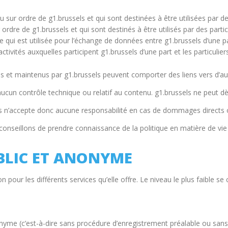
 sur ordre de g1.brussels et qui sont destinées à être utilisées par de
ordre de g1.brussels et qui sont destinés à être utilisés par des parti
i est utilisée pour l’échange de données entre g1.brussels d’une part 
tivités auxquelles participent g1.brussels d’une part et les particulier
s et maintenus par g1.brussels peuvent comporter des liens vers d’aut
aucun contrôle technique ou relatif au contenu. g1.brussels ne peut dès
els n’accepte donc aucune responsabilité en cas de dommages directs o
 conseillons de prendre connaissance de la politique en matière de vie
UBLIC ET ANONYME
ion pour les différents services qu’elle offre. Le niveau le plus faible 
onyme (c’est-à-dire sans procédure d’enregistrement préalable ou sans