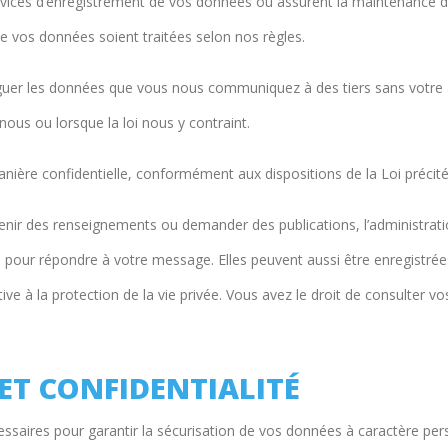
rvices d’enregistrement de vos données ou assurent la maintenance de
e vos données soient traitées selon nos règles.
guer les données que vous nous communiquez à des tiers sans votre a
ous ou lorsque la loi nous y contraint.
nière confidentielle, conformément aux dispositions de la Loi précitée 
tenir des renseignements ou demander des publications, l’administra
 pour répondre à votre message. Elles peuvent aussi être enregistrée
ative à la protection de la vie privée. Vous avez le droit de consulter v
 ET CONFIDENTIALITÉ
ssaires pour garantir la sécurisation de vos données à caractère pers