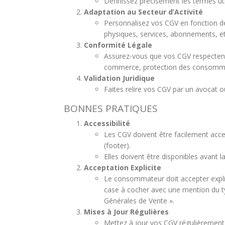
Définissez précisément les termes uti
Adaptation au Secteur d’Activité
Personnalisez vos CGV en fonction de
physiques, services, abonnements, et
Conformité Légale
Assurez-vous que vos CGV respectent 
commerce, protection des consomma
Validation Juridique
Faites relire vos CGV par un avocat ou
BONNES PRATIQUES
Accessibilité
Les CGV doivent être facilement acces
(footer).
Elles doivent être disponibles avant 
Acceptation Explicite
Le consommateur doit accepter expli
case à cocher avec une mention du ty
Générales de Vente ».
Mises à Jour Régulières
Mettez à jour vos CGV régulièrement p