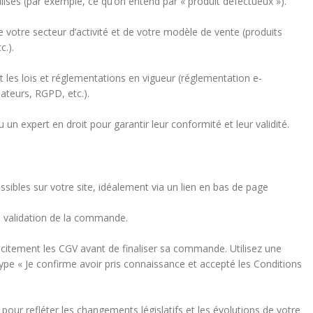
lisés (par exemple, ce qu’on entend par « produit défectueux »).
 votre secteur d’activité et de votre modèle de vente (produits
c.).
les lois et réglementations en vigueur (réglementation e-
teurs, RGPD, etc.).
 un expert en droit pour garantir leur conformité et leur validité.
sibles sur votre site, idéalement via un lien en bas de page
la validation de la commande.
citement les CGV avant de finaliser sa commande. Utilisez une
pe « Je confirme avoir pris connaissance et accepté les Conditions
our refléter les changements législatifs et les évolutions de votre